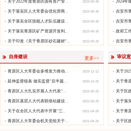
关于2022年度青原区国有资产管...
2024
2023-06-30
关于落实区人大常委会优化营商...
吉安市青
2023-06-30
关于落实全区技能人才队伍建设...
吉安市青
2023-06-30
关于落实青原区矿产资源开发利...
政府工
2023-06-30
关于印发《关于青原区砂石建材“...
吉安市青
2022-05-26
自身建设
审议意
青原区省市区三级人大代表视察...
更多>>
青原区人大常委会多维发力推动...
关于202
2025-12-12
延伸监督链条 做实监督“后半篇...
关于青原
2025-10-20
青原区人大扎实开展人大代表“...
关于区政
2022-05-25
青原区基层人大代表联络站建设...
关于落实
2022-05-25
关于在全区人大代表中开展“三...
关于青原
2021-04-26
青原区人大常委会机关党组关于...
关于区政
2021-04-26