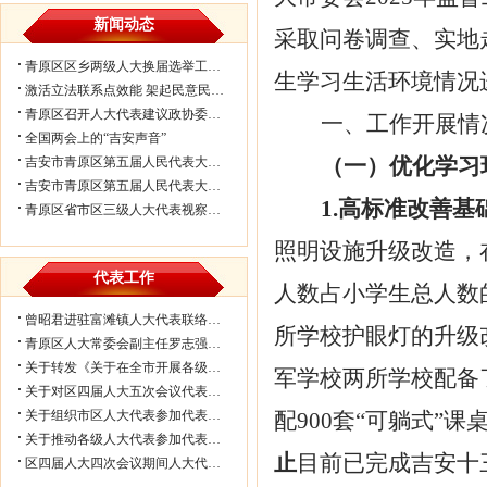
新闻动态
采取问卷调查、实地
青原区区乡两级人大换届选举工作会议...
生学习生活环境情况
激活立法联系点效能 架起民意民生连...
青原区召开人大代表建议政协委员提案...
一、
工作开展情
全国两会上的“吉安声音”
（一）
优化学习
吉安市青原区第五届人民代表大会第七...
吉安市青原区第五届人民代表大会第七...
1.高标准改善
青原区省市区三级人大代表视察民生实...
照明设施升级改造，
代表工作
人数占小学生总人数
曾昭君进驻富滩镇人大代表联络工作站...
所学校护眼灯的升级
青原区人大常委会副主任罗志强带队赴...
关于转发《关于在全市开展各级人大代...
军学校两所学校配备
关于对区四届人大五次会议代表所提部...
关于组织市区人大代表参加代表联络工...
配900套“可躺式”
关于推动各级人大代表参加代表联络工...
止
目前已完成吉安十
区四届人大四次会议期间人大代表审议...