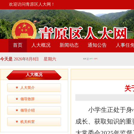
欢迎访问青原区人大网！
首页
人大概况
新闻动态
通知公告
人事任
今天是
2026年8月8日 星期六
人大概况
关
人大简介
领导致辞
小学生正处于身
领导介绍
成长、获取知识的重
机关科室
大常委会
2025年监