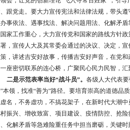
能领会，让党的创新理论“飞入寻常百姓家”，引导
话、跟党走。要大力宣传宪法和法律法规，带头遵
造办事依法、遇事找法、解决问题用法、化解矛盾
和国家工作重心，大力宣传党和国家的路线方针政
部署，宣传人大及其常委会通过的决议、决定，宣
政策，讲述吉安好故事，传播吉安好声音，在党和
起一座密切联系的连心桥，广聚民心民力民智，汇
二是示范表率当好“战斗员”。
各级人大
代表
要
为”本领，找准“善为”路径。要培育崇高的道德品
图虚名，不务虚功，不搞花架子，在新时代大潮中
乡村振兴、增收致富、项目建设、疫情防控、抢险
突、化解矛盾等急难险重任务中担当磨砺，
关键时