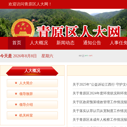
欢迎访问青原区人大网！
首页
人大概况
新闻动态
通知公告
人事任
今天是
2026年8月8日 星期六
人大概况
人大简介
关于2025年“公益诉讼江西行·守护
关于青原区2024年度环境状况和环
领导致辞
关于区政府预算绩效管理工作情况
领导介绍
关于落实认罪认罚从宽制度工作情
机关科室
关于青原区未成年人检察工作情况