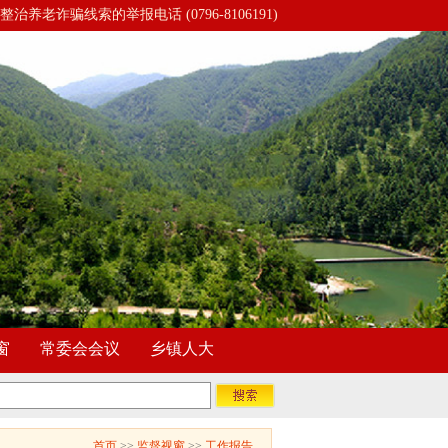
整治养老诈骗线索的举报电话 (0796-8106191)
窗
常委会会议
乡镇人大
首页
>>
监督视窗
>>
工作报告