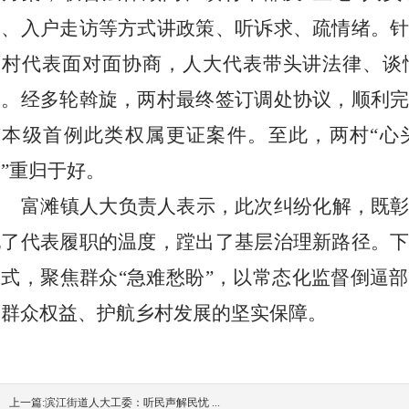
会、入户走访等方式讲政策、听诉求、疏情绪。
两村代表面对面协商，人大代表带头讲法律、谈
力。经多轮斡旋，两村最终签订调处协议，顺利
市本级首例此类权属更证案件。至此，两村“心
”重归于好。
富滩镇人大负责人表示，此次纠纷化解，既
现了代表履职的温度，蹚出了基层治理新路径。
模式，聚焦群众
“急难愁盼”，以常态化监督倒逼
护群众权益、护航乡村发展的坚实保障。
上一篇:
滨江街道人大工委：听民声解民忧 ...