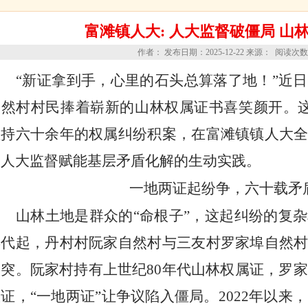
富滩镇人大: 人大监督破僵局 山
作者： 发布日期：2025-12-22 来源： 阅读次
“新证拿到手，心里的石头总算落了地！”近
自然村村民捧着崭新的山林权属证书喜笑颜开。这
僵持六十余年的权属纠纷积案，在富滩镇镇人大
为人大监督赋能基层矛盾化解的生动实践。
一地两证起纷争，六十载矛
山林土地是群众的
“命根子”，这起纠纷的复
年代起，丹村村阮家自然村与三友村罗家埠自然
突。阮家村持有上世纪80年代山林权属证，罗家
证，“一地两证”让争议陷入僵局。2022年以来，