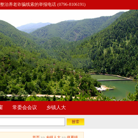
整治养老诈骗线索的举报电话 (0796-8106191)
窗
常委会会议
乡镇人大
首页
>>
乡镇人大
>>
值夏镇