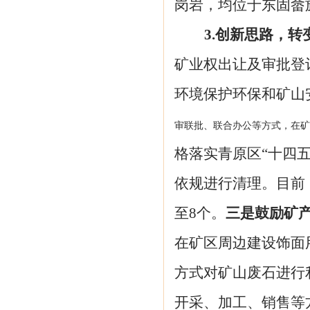
岗岩，均位于东固畲
3.创新思路，
矿业权出让及审批登
环境保护环保和矿山
审联批、联合办公等方式，在
格落实青原区
“十四
依规进行清理。目前
至8个。
三是
鼓励矿
在矿区周边建设饰面
方式对矿山废石进行
开采、加工、销售
等