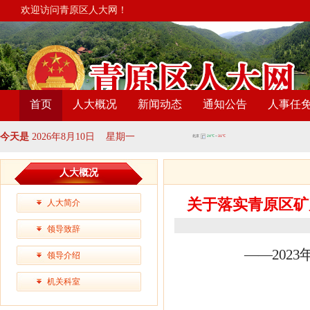
欢迎访问青原区人大网！
首页
人大概况
新闻动态
通知公告
人事任
今天是
2026年8月10日 星期一
人大概况
关于落实青原区矿
人大简介
领导致辞
——202
领导介绍
机关科室