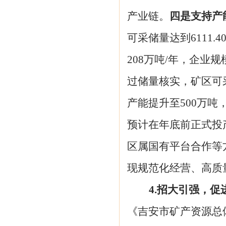
产业链。
四是支持产
可采储量达到
6111
208万吨/年，企业
过储量核实，矿区可
产能提升至500万
预计在年底前正式投
区属国有平台合作等
现
规范化经营
、
高质
4.招大引强，
《吉安市矿产资源总