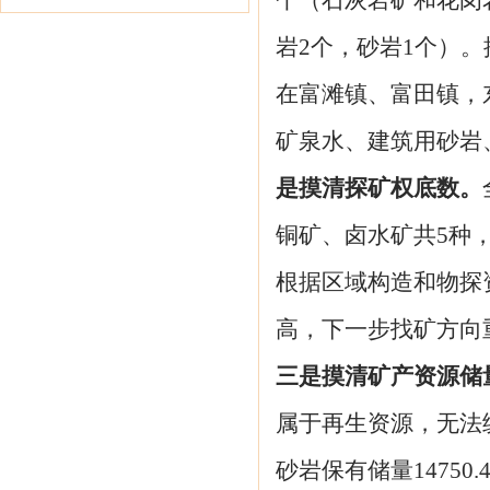
个（石灰岩矿和花岗
岩2个，砂岩1个）。
在富滩镇、富田镇，
矿泉水、建筑用砂岩
是摸清探矿权底数。
铜矿、卤水矿共5种
根据区域构造和物探
高，下一步找矿方向
三是
摸清
矿产资源储
属于再生资源，无法统
砂岩保有储量14750