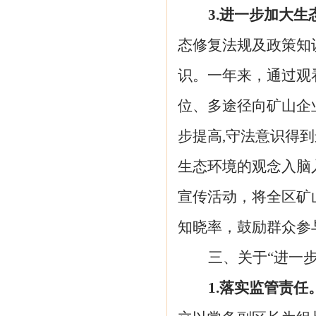
3.进一步加大
态修复法规及政策知
识。
一年来，
通过观
位、多途径向矿山企
步提高
,守法意识得
生态环境的观念入脑入心
宣传活动，将全区矿
知晓率，鼓励群众参
三、关于
“
进一
1.落实监管责任