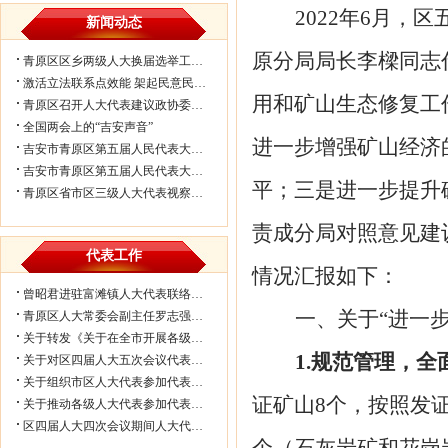
2022年6月
新闻动态
原分局局长李樑同志
青原区区乡两级人大换届选举工作会议...
激活立法联系点效能 架起民意民生连...
用和矿山生态修复工
青原区召开人大代表建议政协委员提案...
全国两会上的“吉安声音”
进一步增强矿
山
经济
吉安市青原区第五届人民代表大会第七...
吉安市青原区第五届人民代表大会第七...
平；三是进一步提升
青原区省市区三级人大代表视察民生实...
责成分局对照意见建
代表工作
情况汇报如下：
曾昭君进驻富滩镇人大代表联络工作站...
一、
关于
“进一
青原区人大常委会副主任罗志强带队赴...
关于转发《关于在全市开展各级人大代...
1.规范管理，
关于对区四届人大五次会议代表所提部...
关于组织市区人大代表参加代表联络工...
证矿山
8个，按照发
关于推动各级人大代表参加代表联络工...
区四届人大四次会议期间人大代表审议...