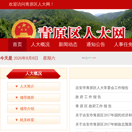
欢迎访问青原区人大网！
首页
人大概况
新闻动态
通知公告
人事任
今天是
2026年8月8日 星期六
人大概况
人大简介
吉安市青原区人大常委会工作报告
政 府 工 作 报 告
领导致辞
青 原 区 政府工作 报 告
领导介绍
关于吉安市青原区2017年国民经济
机关科室
关于吉安市青原区2017年财政总预