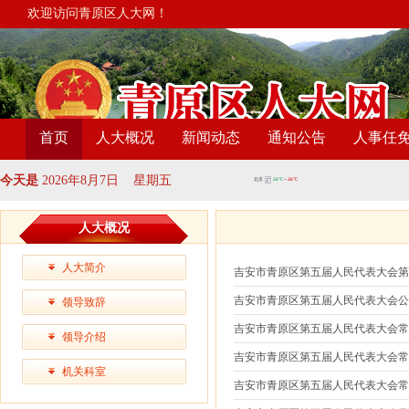
欢迎访问青原区人大网！
首页
人大概况
新闻动态
通知公告
人事任
今天是
2026年8月7日 星期五
人大概况
人大简介
吉安市青原区第五届人民代表大会
吉安市青原区第五届人民代表大会公告
领导致辞
吉安市青原区第五届人民代表大会常务
领导介绍
吉安市青原区第五届人民代表大会常务委员会关
机关科室
吉安市青原区第五届人民代表大会