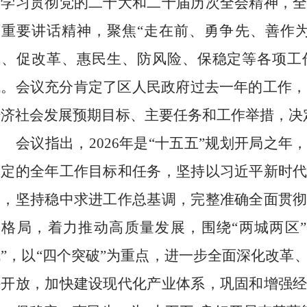
入学习贯彻党的二十大和二十届
历次
全会精神，
西重要讲话精神，聚焦
“走在前、勇争先、善作
长、促改革、惠民生、防风险、保稳定等各项工
伐。会议充分肯定了
区
人民政府过去一年的工作，
经济社会发展预期目标、主要任务和工作举措，决
会议指出，
202
6
年是
“十五五”规划
开
局之年
确定的全年工作目标和任务，坚持以习近平新时
导，坚持稳中求进工作总基调，完整准确全面贯
展格局，着力推动高质量发展，
围绕
“
两城两区
”
”，
以
“四个突破”为重点，
进一步全面深化改革
外开放
，
加快建设现代化产业体系，巩固和增强