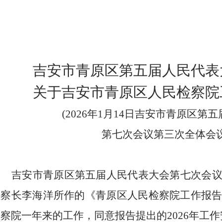
吉安市青原区
第五届人民代表
关于
吉安市青原区
人民检察院
(202
6
年
1
月
14
日
吉安市青原区
第五
第
七
次会议
第三次全体会
吉安市青原区
第五届人民代表大会第
七
次会
检察长
李海洋
所作的《
青原区
人民检察院工作报
检察院一年来的工作，同意报告提出的
202
6
年工作