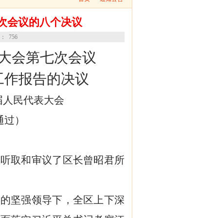
次会议的八个决议
数：
756
大会第
七
次会议
工作报告的
决议
届人民代表大会
通过
）
议听取和审议了
区
长
曾昭君
所
委的
坚强
领导下，全
区
上下深