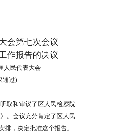
大会第
七
次会议
工作报告的
决
议
届人民代表大会
议
通过
)
议听取和审议了
区
人民检察院
告》。会议充分肯定了
区
人民
安排，决定批准这个报告。