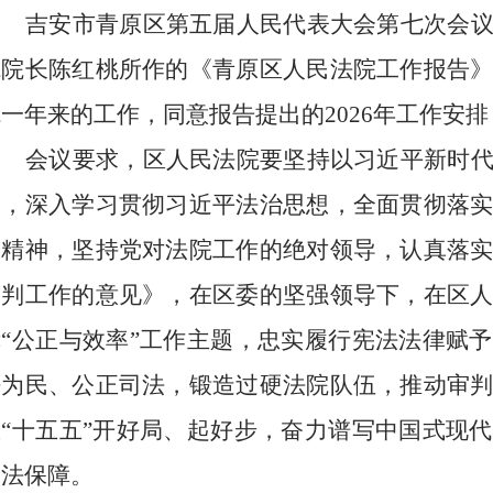
吉安市青原区
第五届人民代表大会第
七
次会
院院长
陈红桃
所作的《
青原区
人民法院工作报告
院一年来的工作，同意报告提出的
202
6
年工作安排
会议要求，
区
人民法院要坚持以习近平新时
导，深入
学习
贯彻习近平法治思想，全面贯彻落
会精神，
坚持党对法院工作的绝对领导，
认真
落
审判工作的意见》，在
区
委的坚强领导下，在
区
绕
“公正与效率”工作主题，
忠实
履行宪法法律赋予
法为民、公正司法，
锻造过硬法院队伍，推动审
区
“十五五”开好局、起好步，
奋力谱写
中国式现代
司法保障。