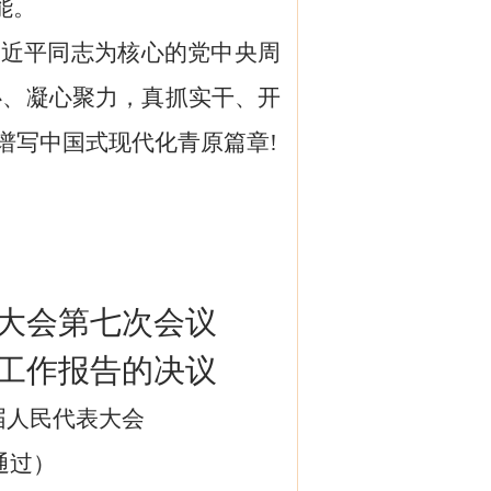
能。
习近平同志为核心的党中央周
心、
凝心聚力
，
真抓实干
、开
谱写中国式现代化青原篇章
!
大会
第七次
会议
工作报告
的决议
届人民代表大会
通过
）