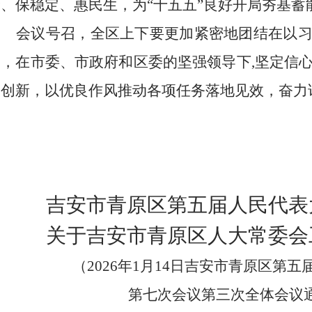
险、保稳定、惠民生
，
为
“十五五”良好开局夯基蓄
会议号召，全
区
上下要更加紧密地团结在以
围
，
在
市
委、
市
政府和
区
委
的
坚强领导下
,坚定信
拓创新，
以优良作风推动各项任务落地见效，奋力
吉安市青原区第五届人民代表
关于吉安市青原区人大常委会
（
202
6
年
1
月
14
日吉安市
青原区
第五
第七次
会议第
三
次
全体
会议