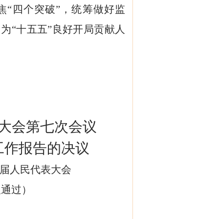
焦
“四个突破”，
统筹做好监
，为
“
十五五
”良好开局
贡献人
大会第
七
次会议
工作报告的
决
议
届人民代表大会
议
通过
）