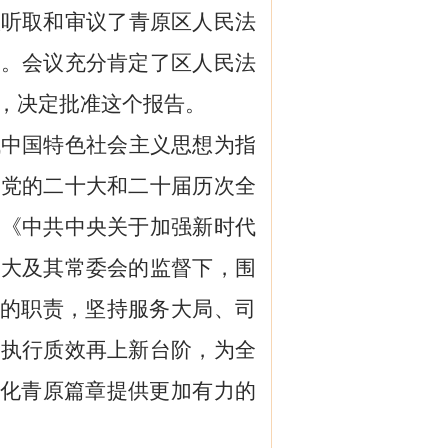
议听取和审议了
青原区
人民法
》。会议充分肯定了
区
人民法
，决定批准这个报告。
代中国特色社会主义思想为指
实党的二十大和二十届
历次
全
实《中共中央关于加强新时代
人大及其常委会
的
监督下，围
的职责，
坚持服务大局、司
判执行质效再上新台阶
，
为
全
化
青原
篇章
提供更加有力的