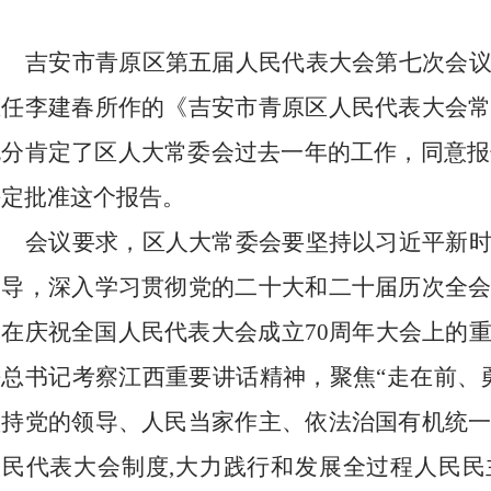
吉安市
青原区
第五届人民代表大会
第七次
会
主任
李建春
所作的《吉安市
青原区
人民代表大会
充分肯定了
区
人大常委会过去一年的工作，同意报
决定批准这个报告。
会议要求，
区
人大常委会要坚持以习近平新
指导，深入学习贯彻党的二十大和二十届
历次
全
记在庆祝全国人民代表大会成立
70周年大会上的
平总书记考察江西重要讲话精神，聚焦“走在前、
坚持党的领导、人民当家作主、依法治国有机统
民代表大会制度,
大力
践行和发展全过程人民民