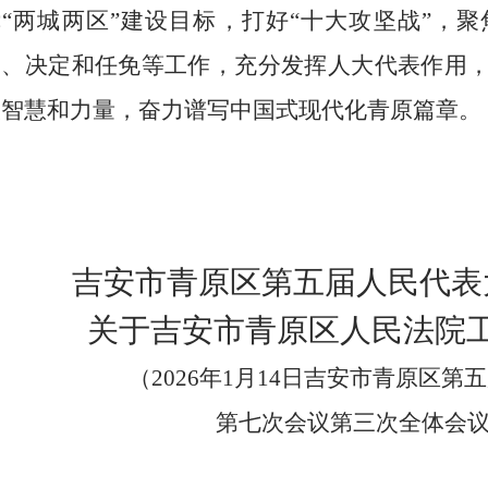
绕
“
两城两区
”
建设目标
，
打好
“十大攻坚战”，
聚
督、决定和任免等工作，
充分
发挥人大代表作用
大智慧和力量
，
奋力谱写中国式现代化
青原
篇章。
吉安市青原区
第五届人民代表
关于
吉安市青原区
人民法院
（
202
6
年
1
月
14
日
吉安市青原区
第五
第
七
次会议
第三次全体会