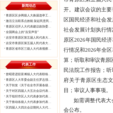
新闻动态
开。建议会议的
主要
青原区区乡两级人大换届选举工作会议...
区国民经济和社会发
激活立法联系点效能 架起民意民生连...
青原区召开人大代表建议政协委员提案...
社会发展计划执行情
全国两会上的“吉安声音”
吉安市青原区第五届人民代表大会第七...
原区
2026年国民经
吉安市青原区第五届人民代表大会第七...
青原区省市区三级人大代表视察民生实...
行情况和
202
6
年全区
算
；
听取和审议青原
代表工作
民法院工作报告；听
曾昭君进驻富滩镇人大代表联络工作站...
府关于青原区生态
青原区人大常委会副主任罗志强带队赴...
关于转发《关于在全市开展各级人大代...
目；审议人事事项。
关于对区四届人大五次会议代表所提部...
关于组织市区人大代表参加代表联络工...
如需调整代表大
关于推动各级人大代表参加代表联络工...
区四届人大四次会议期间人大代表审议...
会公布。