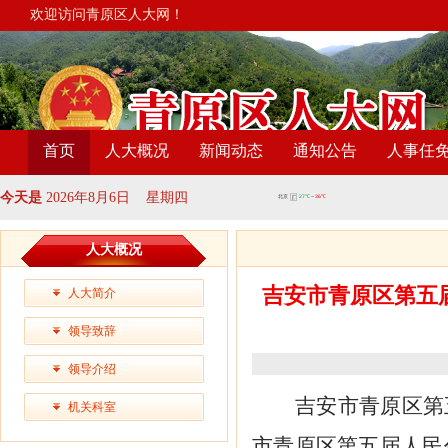
欢迎访问青原区人大网！
首页
人大概况
新闻动态
通知公告
人事任
今天是
2026年8月6日 星期四
人大概况
吉安市青原区第五
人大简介
领导致辞
领导介绍
吉安市
青原区第
机关科室
市
青原区第五届人民