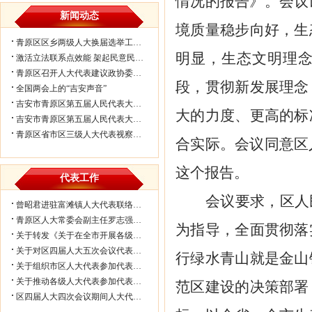
情况的报告》。会议
新闻动态
境质量稳步向好，生
青原区区乡两级人大换届选举工作会议...
明显，生态文明理念
激活立法联系点效能 架起民意民生连...
青原区召开人大代表建议政协委员提案...
段，贯彻新发展理念
全国两会上的“吉安声音”
吉安市青原区第五届人民代表大会第七...
大的力度、更高的标
吉安市青原区第五届人民代表大会第七...
青原区省市区三级人大代表视察民生实...
合实际。会议同意区
这个报告。
代表工作
会议要求，区人
曾昭君进驻富滩镇人大代表联络工作站...
青原区人大常委会副主任罗志强带队赴...
为指导，全面贯彻落
关于转发《关于在全市开展各级人大代...
关于对区四届人大五次会议代表所提部...
行绿水青山就是金山
关于组织市区人大代表参加代表联络工...
关于推动各级人大代表参加代表联络工...
范区建设的决策部署
区四届人大四次会议期间人大代表审议...