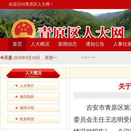
欢迎访问青原区人大网！
首页
人大概况
新闻动态
通知公告
人事任
今天是
2026年8月10日 星期一
人大概况
关
人大简介
领导致辞
吉安市青原区第
领导介绍
委员会主任王志明受
机关科室