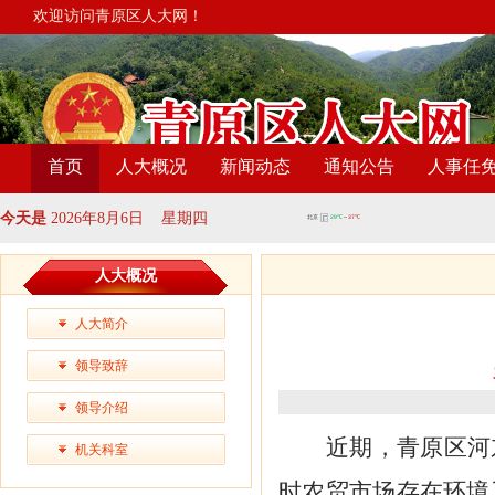
欢迎访问青原区人大网！
首页
人大概况
新闻动态
通知公告
人事任
今天是
2026年8月6日 星期四
人大概况
人大简介
领导致辞
领导介绍
近期，青原区
河
机关科室
时农贸市场存在环境