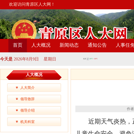
欢迎访问青原区人大网！
首页
人大概况
新闻动态
通知公告
人事任
今天是
2026年8月9日 星期日
人大概况
人大简介
领导致辞
作者
领导介绍
近期天气炎热，
机关科室
儿童生命安全，避免